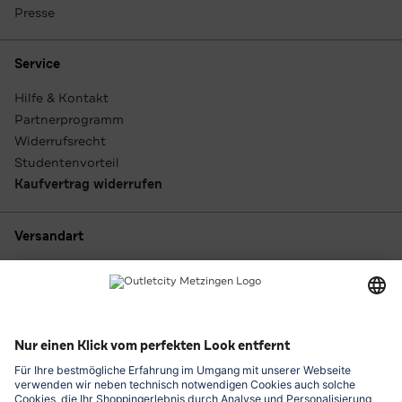
Presse
Service
Hilfe & Kontakt
Partnerprogramm
Widerrufsrecht
Studentenvorteil
Kaufvertrag widerrufen
Versandart
Zahlungsarten