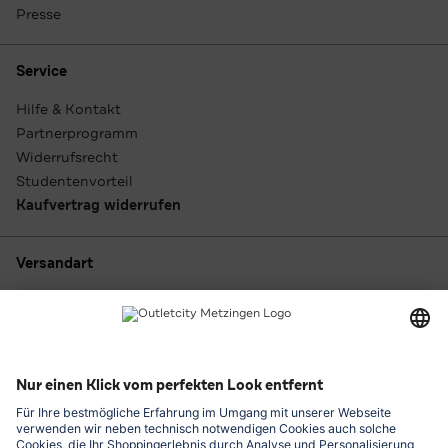
Presse
Service
Hilfe & Kontakt
Partnerprogramm
Widerrufsrecht
Studentenvorteil
Kaufvertrag widerrufen
Versandart
Zahlungsarten