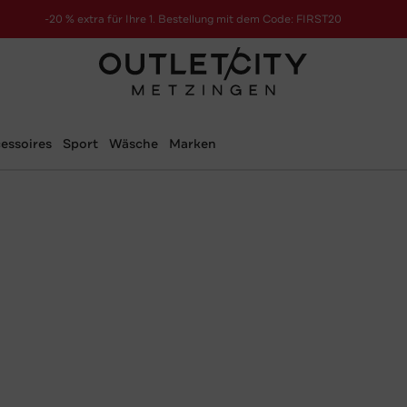
-20 % extra für Ihre 1. Bestellung mit dem Code: FIRST20
essoires
Sport
Wäsche
Marken