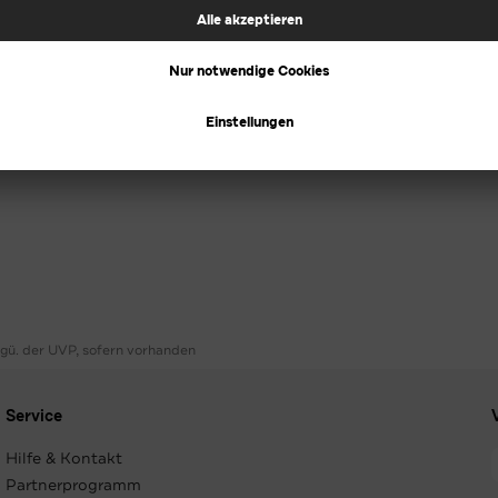
ggü. der UVP, sofern vorhanden
Service
Hilfe & Kontakt
Partnerprogramm