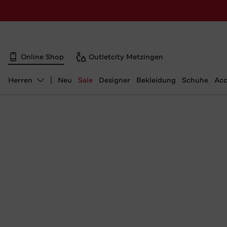
Online Shop
Outletcity Metzingen
Herren
Neu
Sale
Designer
Bekleidung
Schuhe
Acc
Abteilung ändern, ausgewählt: