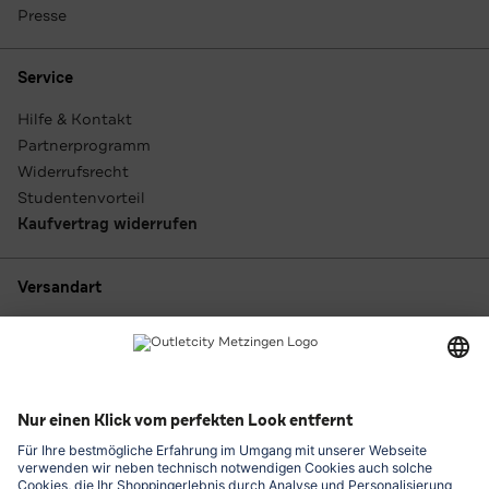
Presse
Service
Hilfe & Kontakt
Partnerprogramm
Widerrufsrecht
Studentenvorteil
Kaufvertrag widerrufen
Versandart
Zahlungsarten