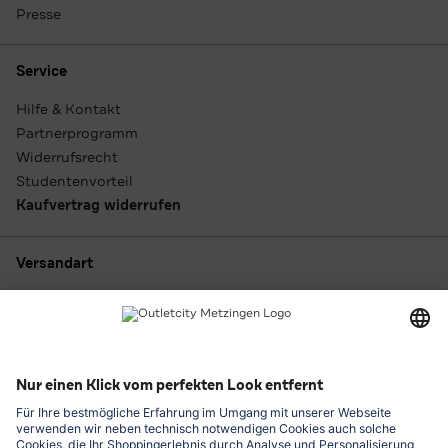
Presse
Service
Hilfe & Kontakt
Partnerprogramm
Widerrufsrecht
Studentenvorteil
Kaufvertrag widerrufen
Versandart
Zahlungsarten