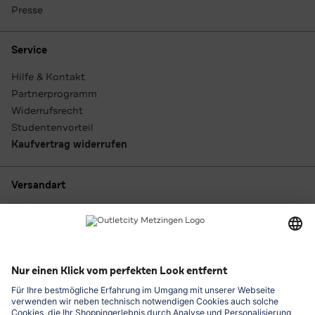
Presse
Service
Hilfe & Kontakt
Partnerprogramm
Widerrufsrecht
Studentenvorteil
Kaufvertrag widerrufen
Versandart
Zahlungsarten