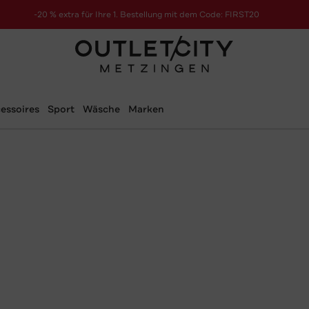
-20 % extra für Ihre 1. Bestellung mit dem Code: FIRST20
essoires
Sport
Wäsche
Marken