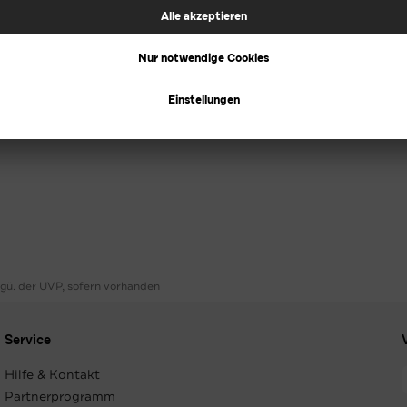
ggü. der UVP, sofern vorhanden
Service
Hilfe & Kontakt
Partnerprogramm