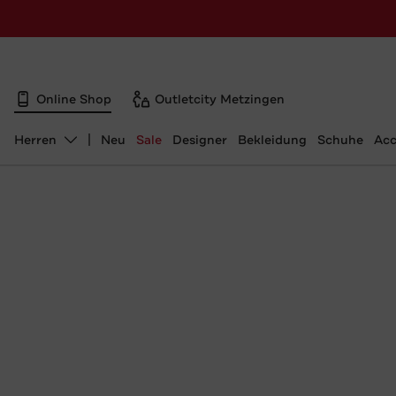
Online Shop
Outletcity Metzingen
Herren
Neu
Sale
Designer
Bekleidung
Schuhe
Acc
Abteilung ändern, ausgewählt: