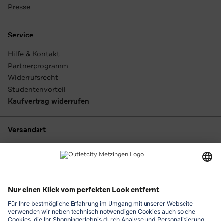
Presse
Service
Hilfe & Kontakt
Partnerprogramm
Widerrufsrecht
Studentenvorteil
Kaufvertrag widerrufen
Versandart
Zahlungsarten