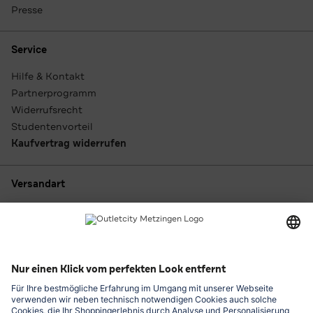
Presse
Service
Hilfe & Kontakt
Partnerprogramm
Widerrufsrecht
Studentenvorteil
Kaufvertrag widerrufen
Versandart
Zahlungsarten