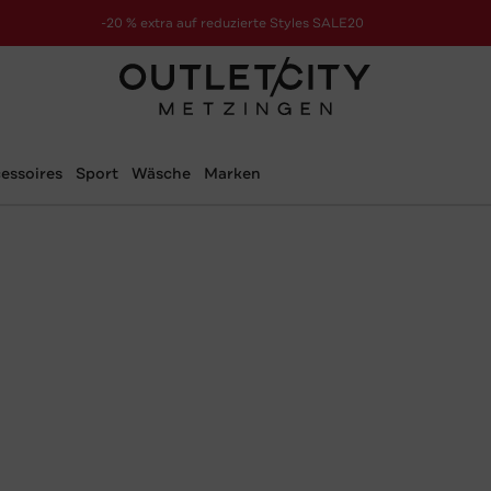
-20 % extra auf reduzierte Styles SALE20
zur Aktion
essoires
Sport
Wäsche
Marken