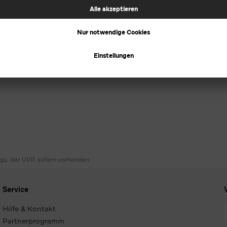
ggü. der UVP, sofern vorhanden
Service
Hilfe & Kontakt
Partnerprogramm