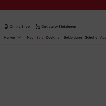
Online Shop
Outletcity Metzingen
Herren
Neu
Sale
Designer
Bekleidung
Schuhe
Acc
Abteilung ändern, ausgewählt: