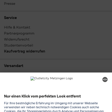
Presse
Service
Hilfe & Kontakt
Partnerprogramm
Widerrufsrecht
Studentenvorteil
Kaufvertrag widerrufen
Versandart
Zahlungsarten