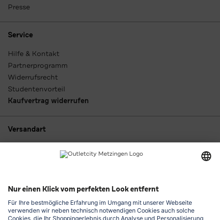
Presse
Service
Hilfe & Kontakt
Partnerprogramm
Widerrufsrecht
Studentenvorteil
Kaufvertrag widerrufen
Versandart
Zahlungsarten