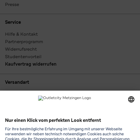
Presse
Service
Hilfe & Kontakt
Partnerprogramm
Widerrufsrecht
Studentenvorteil
Kaufvertrag widerrufen
Versandart
Zahlungsarten