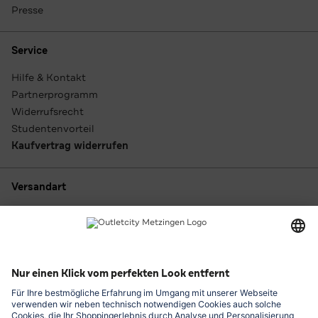
Presse
Service
Hilfe & Kontakt
Partnerprogramm
Widerrufsrecht
Studentenvorteil
Kaufvertrag widerrufen
Versandart
Zahlungsarten