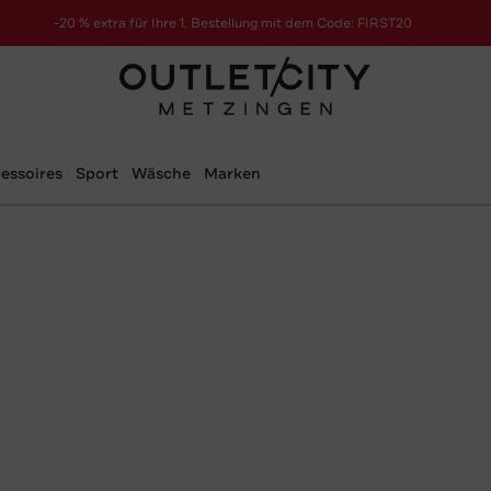
-20 % extra für Ihre 1. Bestellung mit dem Code: FIRST20
essoires
Sport
Wäsche
Marken