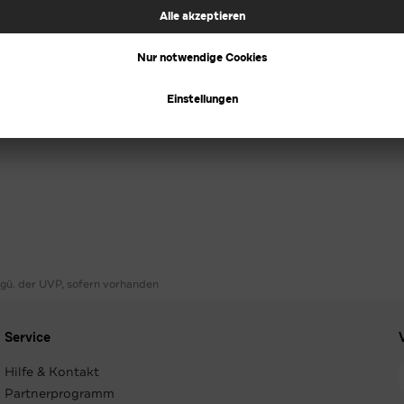
ggü. der UVP, sofern vorhanden
Service
Hilfe & Kontakt
Partnerprogramm