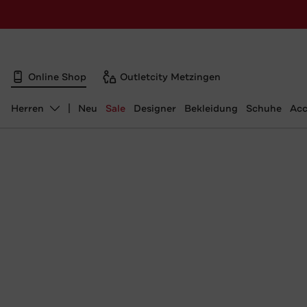
Online Shop
Outletcity Metzingen
Herren
Neu
Sale
Designer
Bekleidung
Schuhe
Acc
Abteilung ändern, ausgewählt: