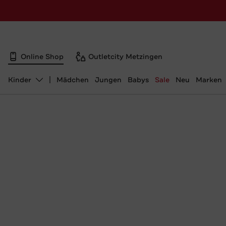
Online Shop
Outletcity Metzingen
Kinder
Mädchen
Jungen
Babys
Sale
Neu
Marken
Abteilung ändern, ausgewählt: