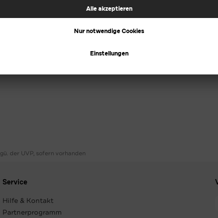
ggü. der UVP, sofern vorhanden
Service
Hilfe & Kontakt
Partnerprogramm