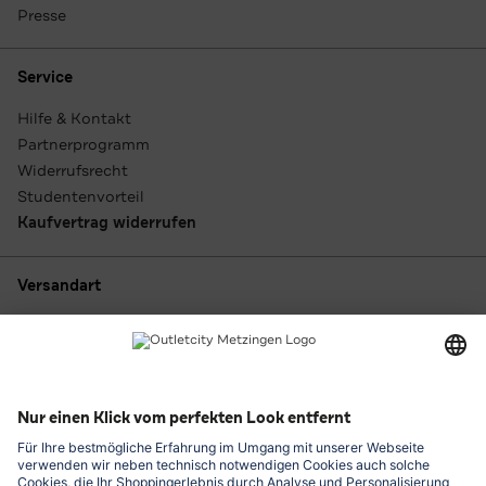
Presse
Service
Hilfe & Kontakt
Partnerprogramm
Widerrufsrecht
Studentenvorteil
Kaufvertrag widerrufen
Versandart
Zahlungsarten