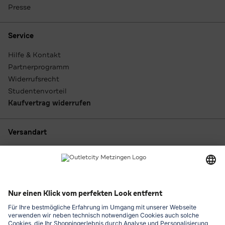
Presse
Service
Hilfe & Kontakt
Partnerprogramm
Widerrufsrecht
Studentenvorteil
Kaufvertrag widerrufen
Versandart
Zahlungsarten