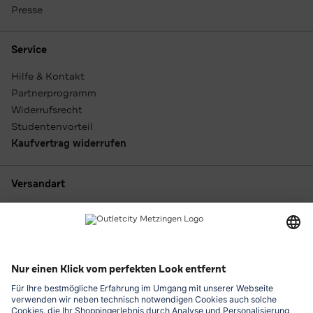
Presse
Service
Hilfe & Kontakt
Partnerprogramm
Widerrufsrecht
Studentenvorteil
Kaufvertrag widerrufen
Versandart
Zahlungsarten