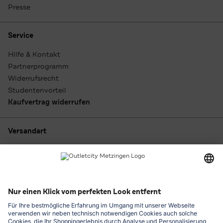
Presse
Service
Hilfe & Kontakt
Partnerprogramm
Widerrufsrecht
Studentenvorteil
Kaufvertrag widerrufen
Versandart
Zahlungsarten