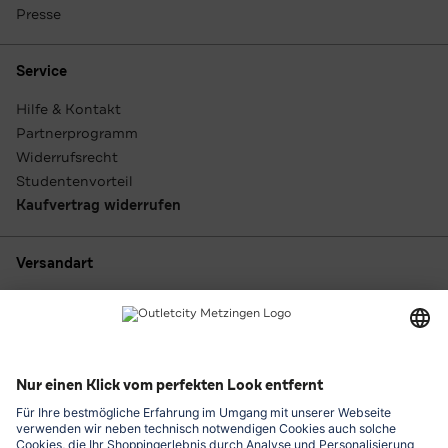
Presse
Service
Hilfe & Kontakt
Partnerprogramm
Widerrufsrecht
Studentenvorteil
Kaufvertrag widerrufen
Versandart
Zahlungsarten