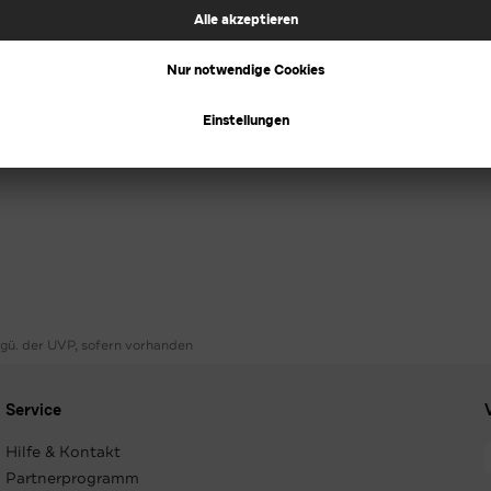
ggü. der UVP, sofern vorhanden
Service
Hilfe & Kontakt
Partnerprogramm