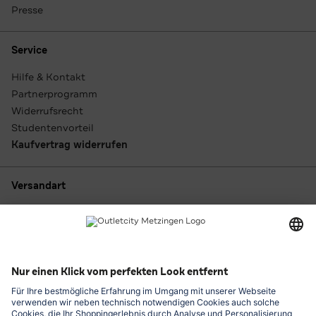
Presse
Service
Hilfe & Kontakt
Partnerprogramm
Widerrufsrecht
Studentenvorteil
Kaufvertrag widerrufen
Versandart
Zahlungsarten