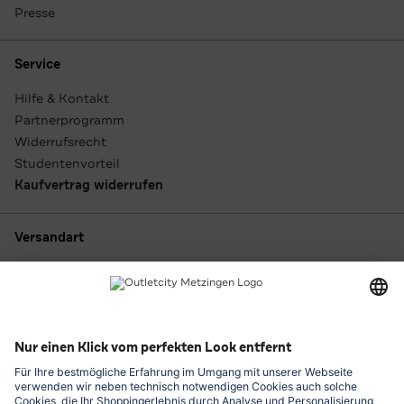
Presse
Service
Hilfe & Kontakt
Partnerprogramm
Widerrufsrecht
Studentenvorteil
Kaufvertrag widerrufen
Versandart
Zahlungsarten