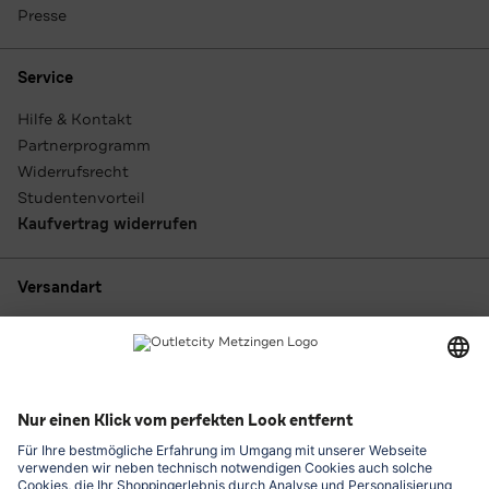
Presse
Service
Hilfe & Kontakt
Partnerprogramm
Widerrufsrecht
Studentenvorteil
Kaufvertrag widerrufen
Versandart
Zahlungsarten