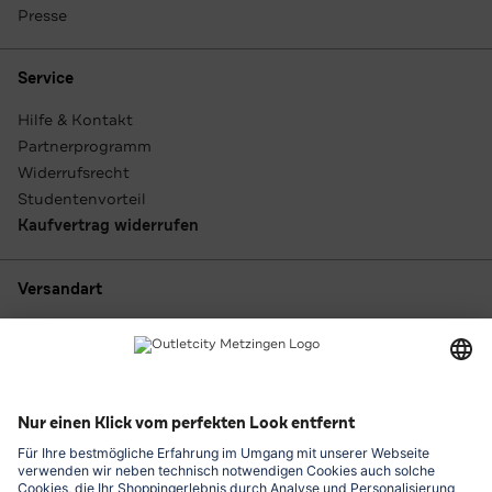
Presse
Service
Hilfe & Kontakt
Partnerprogramm
Widerrufsrecht
Studentenvorteil
Kaufvertrag widerrufen
Versandart
Zahlungsarten