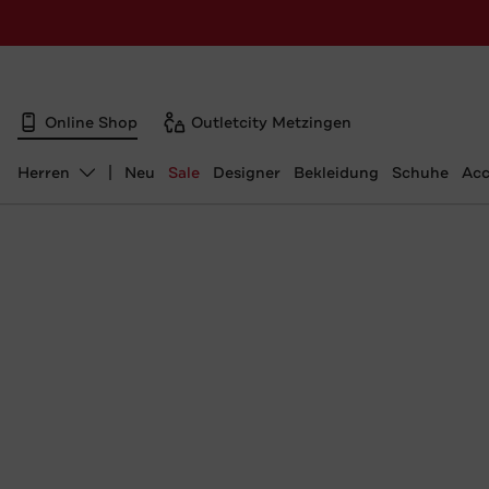
Online Shop
Outletcity Metzingen
Herren
Neu
Sale
Designer
Bekleidung
Schuhe
Acc
Abteilung ändern, ausgewählt: