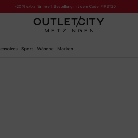
-20 % extra für Ihre 1. Bestellung mit dem Code: FIRST20
essoires
Sport
Wäsche
Marken