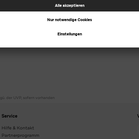
ggü. der UVP, sofern vorhanden
Service
Hilfe & Kontakt
Partnerprogramm