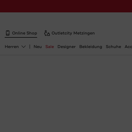
Online Shop
Outletcity Metzingen
Herren
Neu
Sale
Designer
Bekleidung
Schuhe
Acc
Abteilung ändern, ausgewählt: