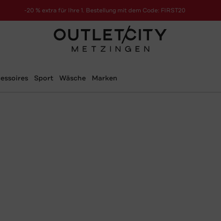
-20 % extra für Ihre 1. Bestellung mit dem Code: FIRST20
essoires
Sport
Wäsche
Marken