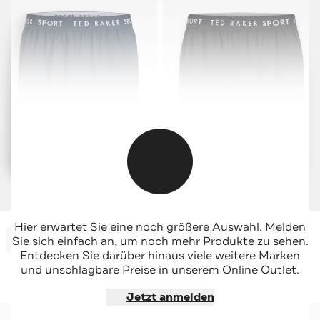
TED BAKER
TED BAKER
Hier erwartet Sie eine noch größere Auswahl. Melden
-44%*
-44%*
Shorts nachtblau
Shorts schwarz
Sie sich einfach an, um noch mehr Produkte zu sehen.
Sale
Sale
Entdecken Sie darüber hinaus viele weitere Marken
und unschlagbare Preise in unserem Online Outlet.
Jetzt shoppen
Jetzt shoppen
Jetzt anmelden