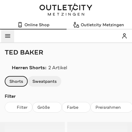
Online Shop
Outletcity Metzingen
Mein
Menü
TED BAKER
Herren Shorts:
2 Artikel
Navigation überspringen
Shorts
Sweatpants
Filter
Filter
Größe
Farbe
Preisrahmen