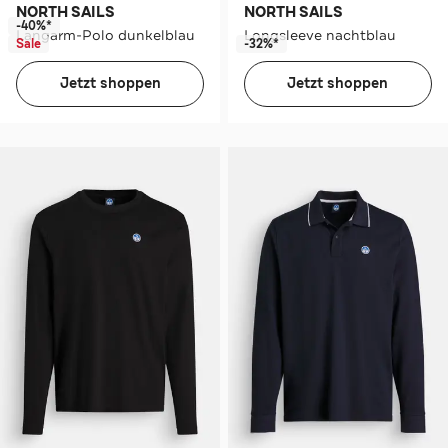
NORTH SAILS
NORTH SAILS
-40%*
Langarm-Polo dunkelblau
Longsleeve nachtblau
Sale
-32%*
Jetzt shoppen
Jetzt shoppen