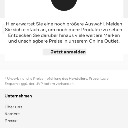
NORTH SAILS
NORTH SAILS
Hier erwartet Sie eine noch größere Auswahl. Melden
-46%*
-44%*
Longsleeve weiß
Longsleeve navy
Sie sich einfach an, um noch mehr Produkte zu sehen.
Sale
Sale
Entdecken Sie darüber hinaus viele weitere Marken
und unschlagbare Preise in unserem Online Outlet.
Jetzt shoppen
Jetzt shoppen
Jetzt anmelden
* Unverbindliche Preisempfehlung des Herstellers. Prozentuale
Ersparnis ggü. der UVP, sofern vorhanden
Unternehmen
Über uns
Karriere
Presse