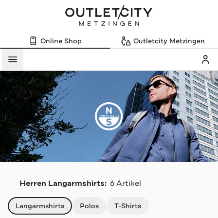
Online Shop
Outletcity Metzingen
Mein
Menü
N
Herren Langarmshirts:
6 Artikel
Navigation überspringen
Langarmshirts
Polos
T-Shirts