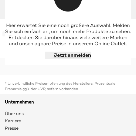
LEVI'S®
LEVI'S®
Hier erwartet Sie eine noch größere Auswahl. Melden
-41%*
Chino jade
Chino oliv relaxed
Sie sich einfach an, um noch mehr Produkte zu sehen.
-34%*
Sale
Entdecken Sie darüber hinaus viele weitere Marken
und unschlagbare Preise in unserem Online Outlet.
Jetzt shoppen
Jetzt shoppen
Jetzt anmelden
* Unverbindliche Preisempfehlung des Herstellers. Prozentuale
Ersparnis ggü. der UVP, sofern vorhanden
Unternehmen
Über uns
Karriere
Presse