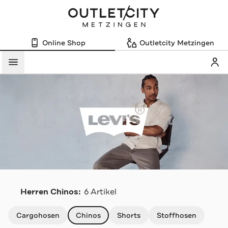
Online Shop
Outletcity Metzingen
Mein
Menü
L
Herren Chinos:
6 Artikel
Navigation überspringen
Cargohosen
Chinos
Shorts
Stoffhosen