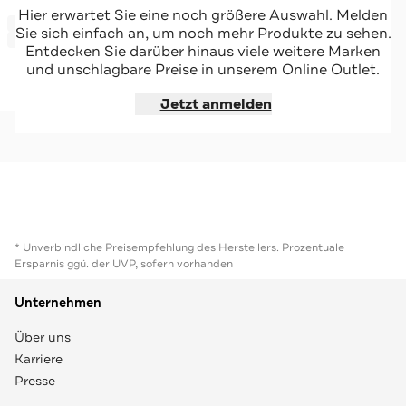
J.LINDEBERG
Hier erwartet Sie eine noch größere Auswahl. Melden
-57%*
Stretch-Anzug 'Hopper' slim
Sie sich einfach an, um noch mehr Produkte zu sehen.
Sale
Entdecken Sie darüber hinaus viele weitere Marken
und unschlagbare Preise in unserem Online Outlet.
Jetzt shoppen
Jetzt anmelden
* Unverbindliche Preisempfehlung des Herstellers. Prozentuale
Ersparnis ggü. der UVP, sofern vorhanden
Unternehmen
Über uns
Karriere
Presse