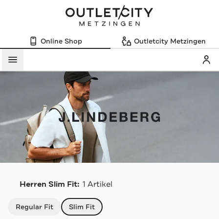
Online Shop
Outletcity Metzingen
Mein
Menü
J
Herren Slim Fit:
1 Artikel
Navigation überspringen
Regular Fit
Slim Fit