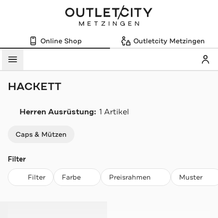
Online Shop
Outletcity Metzingen
Mein
Menü
HACKETT
Herren Ausrüstung:
1 Artikel
Navigation überspringen
Caps & Mützen
Filter
Filter
Farbe
Preisrahmen
Muster