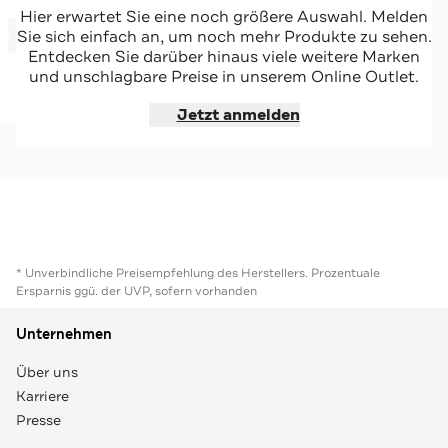
GANT
Hier erwartet Sie eine noch größere Auswahl. Melden
-54%*
Weekender schwarz
Sie sich einfach an, um noch mehr Produkte zu sehen.
Sale
Entdecken Sie darüber hinaus viele weitere Marken
und unschlagbare Preise in unserem Online Outlet.
Jetzt shoppen
Jetzt anmelden
* Unverbindliche Preisempfehlung des Herstellers. Prozentuale
Ersparnis ggü. der UVP, sofern vorhanden
Unternehmen
Über uns
Karriere
Presse