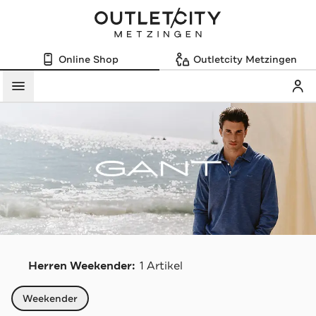
Online Shop
Outletcity Metzingen
Mein
Menü
G
Herren Weekender:
1 Artikel
Navigation überspringen
Weekender