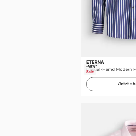
ETERNA
-48%*
Casual-Hemd Modern F
Sale
Jetzt s