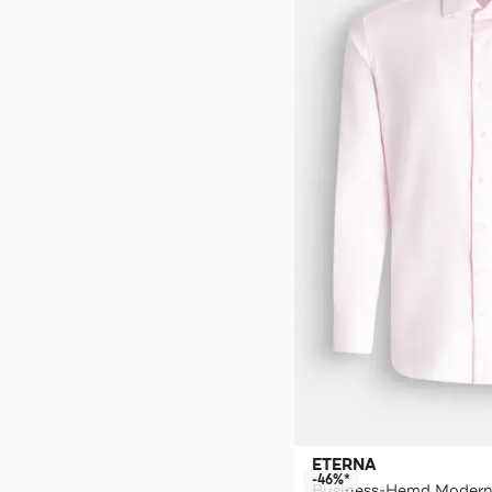
ETERNA
-46%*
Business-Hemd Modern