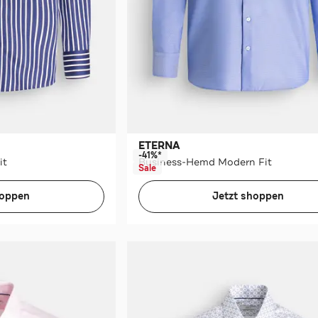
ETERNA
-41%*
it
Business-Hemd Modern Fit
Sale
hoppen
Jetzt shoppen