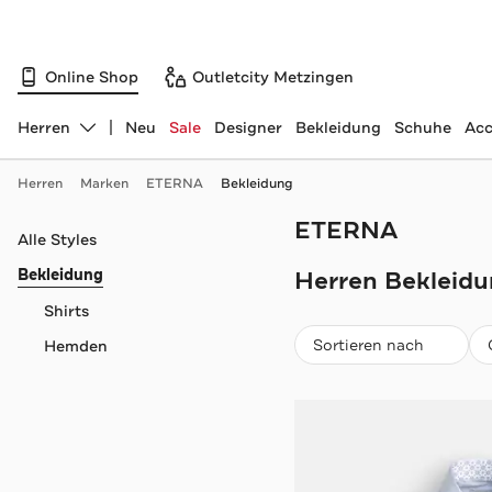
Online Shop
Outletcity Metzingen
Herren
Neu
Sale
Designer
Bekleidung
Schuhe
Acc
Abteilung ändern, ausgewählt:
Herren
Marken
ETERNA
Bekleidung
ETERNA
Navigation überspringen
Alle Styles
Bekleidung
Herren Bekleidu
Shirts
Beliebteste
Sortieren nach
Hemden