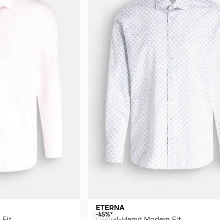
ETERNA
-45%*
 Fit
Casual-Hemd Modern Fit