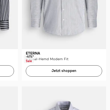
ETERNA
-41%*
Casual-Hemd Modern Fit
Sale
Jetzt shoppen