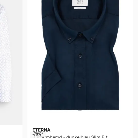
ETERNA
-78%*
Kurzarmhemd - dunkelblau Slim Fit