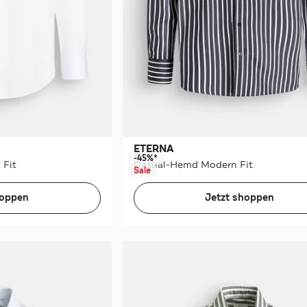
ETERNA
-45%*
 Fit
Casual-Hemd Modern Fit
Sale
hoppen
Jetzt shoppen