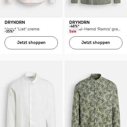
DRYKORN
DRYKORN
-48%*
Hemd 'Liet' creme
Casual-Hemd 'Ramis' graugrün
-35%*
Sale
Jetzt shoppen
Jetzt shoppen