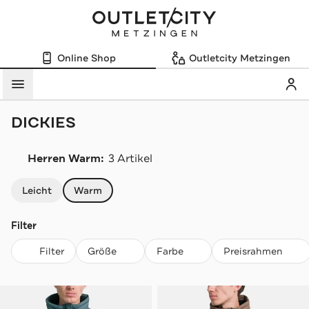
Online Shop
Outletcity Metzingen
Mein
Menü
DICKIES
Herren Warm:
3 Artikel
Navigation überspringen
Leicht
Warm
Filter
Filter
Größe
Farbe
Preisrahmen