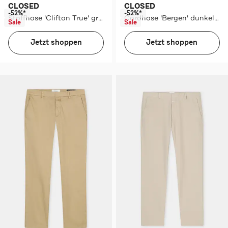
CLOSED
CLOSED
-52%*
-52%*
Stoffhose 'Clifton True' grau
Cordhose 'Bergen' dunkelbraun
Sale
Sale
Jetzt shoppen
Jetzt shoppen