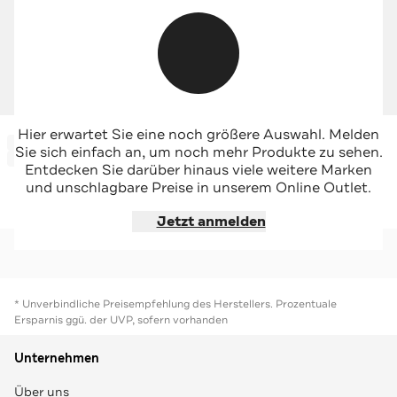
CLOSED
CLOSED
Hier erwartet Sie eine noch größere Auswahl. Melden
-71%*
-63%*
Stoffhose 'Bergen' dunkelblau
Stoffhose 'Clifton' dunkelblau
Sie sich einfach an, um noch mehr Produkte zu sehen.
Sale
Sale
Entdecken Sie darüber hinaus viele weitere Marken
und unschlagbare Preise in unserem Online Outlet.
Jetzt shoppen
Jetzt shoppen
Jetzt anmelden
* Unverbindliche Preisempfehlung des Herstellers. Prozentuale
Ersparnis ggü. der UVP, sofern vorhanden
Unternehmen
Über uns