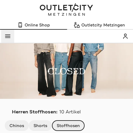
Online Shop
Outletcity Metzingen
Mein
Menü
C
Herren Stoffhosen:
10 Artikel
Navigation überspringen
Chinos
Shorts
Stoffhosen