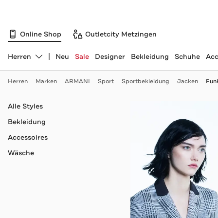
Online Shop
Outletcity Metzingen
Herren
Neu
Sale
Designer
Bekleidung
Schuhe
Acc
Abteilung ändern, ausgewählt:
Herren
Marken
ARMANI
Sport
Sportbekleidung
Jacken
Fun
Navigation überspringen
Alle Styles
Bekleidung
Accessoires
Wäsche