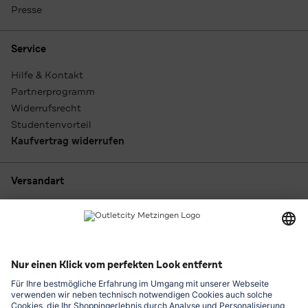
Presse
Service
Hilfe & Kontakt
Partnerprogramm
Widerrufsrecht
Studentenvorteil
Kaufvertrag widerrufen
Versandart
Zahlungsarten