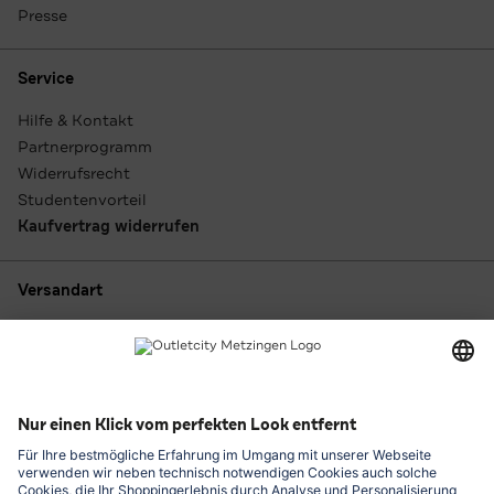
Presse
Service
Hilfe & Kontakt
Partnerprogramm
Widerrufsrecht
Studentenvorteil
Kaufvertrag widerrufen
Versandart
Zahlungsarten