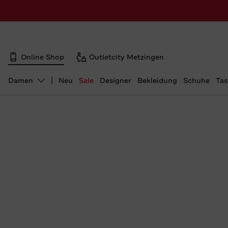
Online Shop
Outletcity Metzingen
Damen
Neu
Sale
Designer
Bekleidung
Schuhe
Ta
Abteilung ändern, ausgewählt: