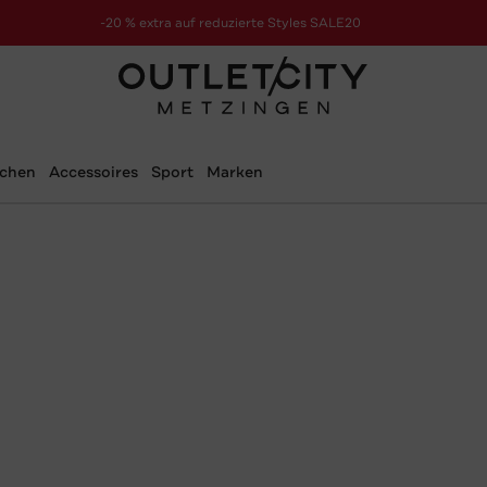
-20 % extra auf reduzierte Styles SALE20
zur Aktion
schen
Accessoires
Sport
Marken