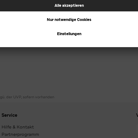
ggü. der UVP, sofern vorhanden
Service
Hilfe & Kontakt
Partnerprogramm