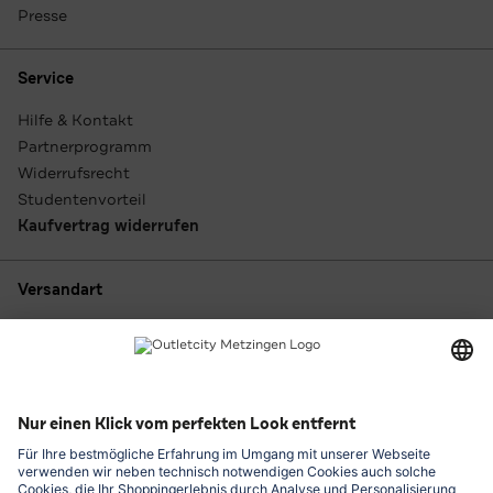
Presse
Service
Hilfe & Kontakt
Partnerprogramm
Widerrufsrecht
Studentenvorteil
Kaufvertrag widerrufen
Versandart
Zahlungsarten