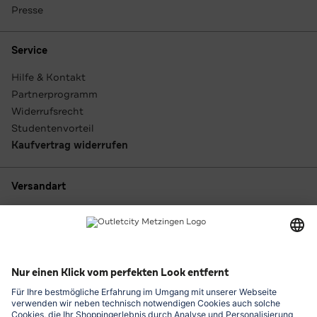
Presse
Service
Hilfe & Kontakt
Partnerprogramm
Widerrufsrecht
Studentenvorteil
Kaufvertrag widerrufen
Versandart
Zahlungsarten