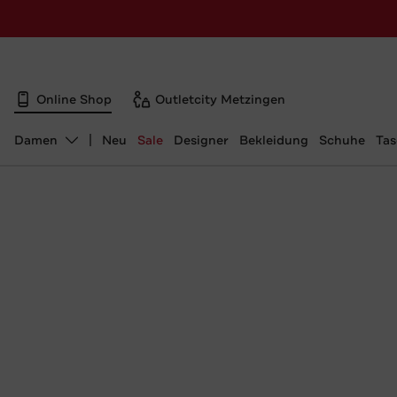
Online Shop
Outletcity Metzingen
Damen
Neu
Sale
Designer
Bekleidung
Schuhe
Ta
Abteilung ändern, ausgewählt: