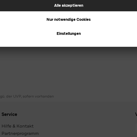
ggü. der UVP, sofern vorhanden
Service
Hilfe & Kontakt
Partnerprogramm