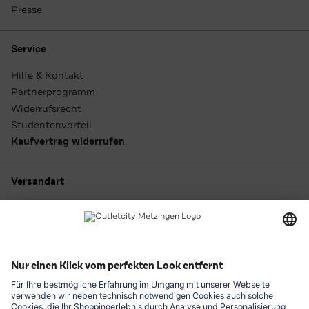
Presse
Service
Hilfe & Kontakt
Partnerprogramm
Widerrufsrecht
Studentenvorteil
Kaufvertrag widerrufen
Versandart
Zahlungsarten