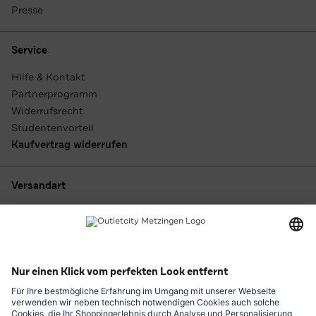
Presse
Service
Hilfe & Kontakt
Partnerprogramm
Widerrufsrecht
Studentenvorteil
Kaufvertrag widerrufen
Versandart
Zahlungsarten