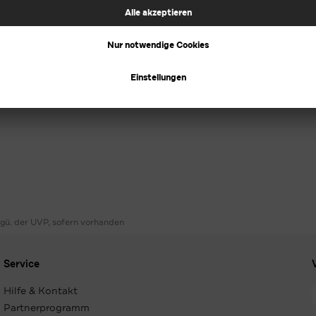
ggü. der UVP, sofern vorhanden
Service
Hilfe & Kontakt
Partnerprogramm