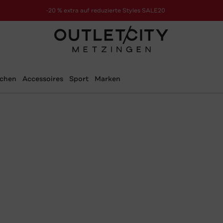
-20 % extra auf reduzierte Styles SALE20
zur Aktion
schen
Accessoires
Sport
Marken