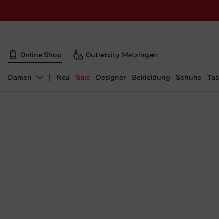
Online Shop
Outletcity Metzingen
Damen
Neu
Sale
Designer
Bekleidung
Schuhe
Ta
Abteilung ändern, ausgewählt: