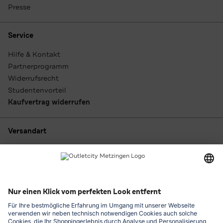
Presse
Service
Hilfe & Kontakt
Partnerprogramm
Widerrufsrecht
Studentenvorteil
Kaufvertrag widerrufen
Versandart
Zahlungsarten