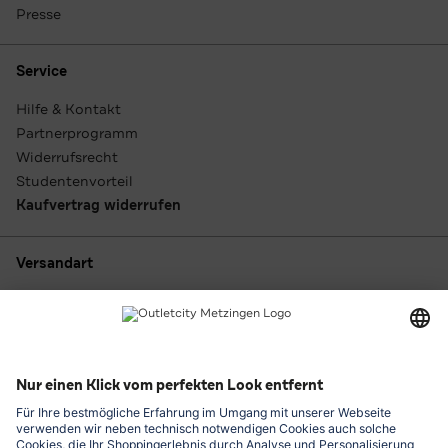
Presse
Service
Hilfe & Kontakt
Partnerprogramm
Widerrufsrecht
Studentenvorteil
Kaufvertrag widerrufen
Versandart
Zahlungsarten